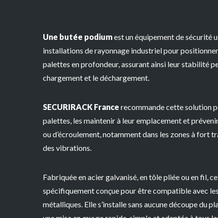
Une
butée podium
est un équipement de sécurité ut
installations de rayonnage industriel pour
positionner
palettes en profondeur
, assurant ainsi leur stabilité 
chargement et le déchargement.
SECURIRACK France
recommande cette solution 
palettes
, les
maintenir à leur emplacement
et
prévenir
ou d’écroulement
, notamment dans les zones à fort tr
des vibrations.
Fabriquée en
acier galvanisé,
en
tôle pliée ou en fil
, c
spécifiquement conçue pour être compatible avec le
métalliques
. Elle s’installe
sans aucune découpe du pl
une mise en œuvre
rapide, simple
et adaptée à tous le