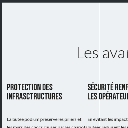
Les ava
PROTECTION DES
SÉCURITÉ REN
INFRASCTRUCTURES
LES OPÉRATEU
La butée podium préserve les piliers et
En évitant les impact
les murs des chocs causés par les chariots
butées réduisent les 