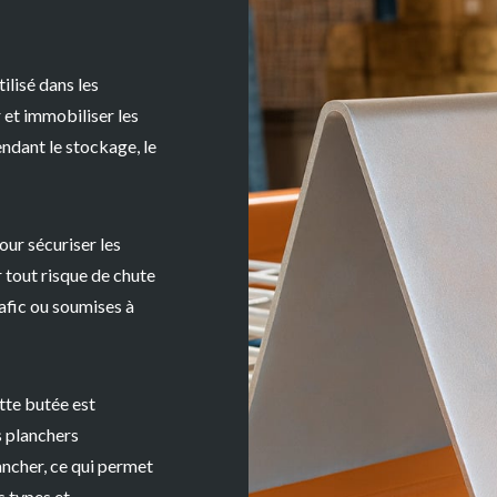
ilisé dans les
 et immobiliser les
pendant le stockage, le
pour
sécuriser les
 tout risque de chute
afic ou soumises à
ette butée est
s
planchers
ancher
, ce qui permet
s types et