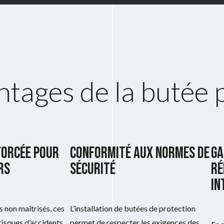
ntages de la butée 
FORCÉE POUR
CONFORMITÉ AUX NORMES DE
GA
RS
SÉCURITÉ
RÉ
IN
s non maîtrisés, ces
L’installation de butées de protection
risques d’accidents
permet de respecter les exigences des