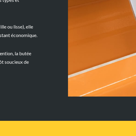
ille
ou
lisse
), elle
estant
économique
.
ention, la butée
ôt soucieux de