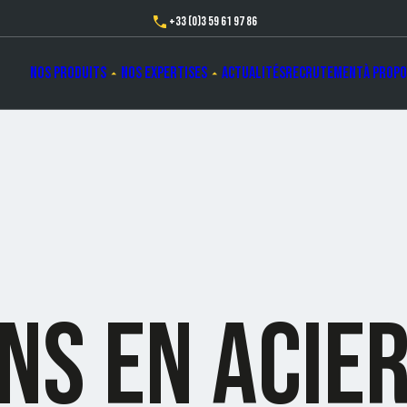
+33 (0)3 59 61 97 86
Nos produits
Nos expertises
Actualités
Recrutement
À propo
S EN ACIER 