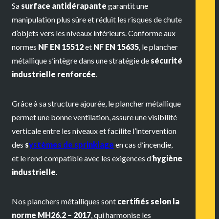
Sa
surface antidérapante
garantit une
manipulation plus sûre et réduit les risques de chute
d’objets vers les niveaux inférieurs. Conforme aux
normes
NF EN 15512
et
NF EN 15635
, le plancher
métallique s’intègre dans une stratégie de
sécurité
industrielle renforcée
.
Grâce à sa structure ajourée, le plancher métallique
permet une bonne ventilation, assure une visibilité
verticale entre les niveaux et facilite l’intervention
des
s
ystèmes de sprinklage
en cas d’incendie,
et le rend compatible avec les exigences d’
hygiène
industrielle
.
Nos planchers métalliques sont
certifiés selon la
norme MH26.2 – 2017
, qui harmonise les